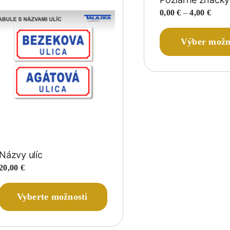
Price
0,00
€
–
4,00
€
range
0,00 
Výber možn
throu
4,00 
Názvy ulíc
20,00
€
Vyberte možnosti