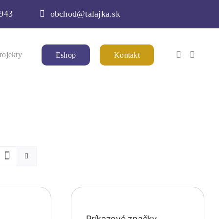
 943
obchod@talajka.sk
rojekty
Eshop
Kontakt
Príkazové značky