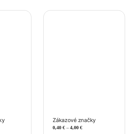
ky
Zákazové značky
Price
0,40
€
–
4,00
€
:
range: