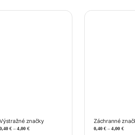
Výstražné značky
Záchranné znač
Price
Price
0,40
€
–
4,00
€
0,40
€
–
4,00
€
range:
range