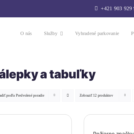
+421 903 929
O nás
Služby
Vyhradené parkovanie
P
álepky a tabuľky
adiť podľa
Predvolené poradie
Zobraziť
12 produktov
Požiarne značky