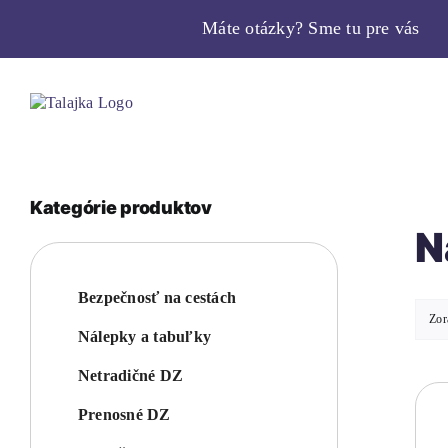
Skip
Máte otázky? Sme tu pre vás
to
content
Kategórie produktov
N
Bezpečnosť na cestách
Zor
Nálepky a tabuľky
Netradičné DZ
Prenosné DZ