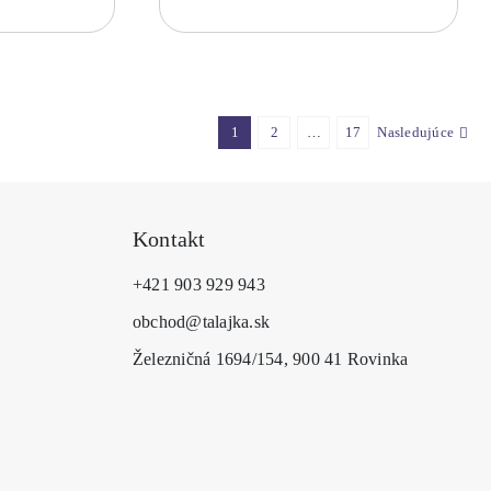
viacero
viacero
variantov.
variantov
Možnosti
Možnosti
si
si
môžete
môžete
vybrať
vybrať
1
2
…
17
Nasledujúce
na
na
stránke
stránke
produktu.
produktu
Kontakt
+421 903 929 943
obchod@talajka.sk
Železničná 1694/154, 900 41 Rovinka