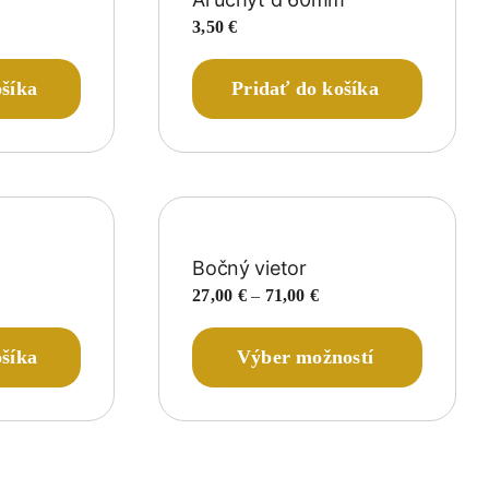
3,50
€
ošíka
Pridať do košíka
Bočný vietor
Price
27,00
€
–
71,00
€
range:
27,00 €
Tento
ošíka
Výber možností
through
produkt
71,00 €
má
viacero
variantov
Možnosti
si
môžete