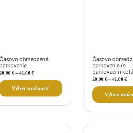
Časovo obmedzené
Časovo obmedz
parkovanie
parkovanie (s
parkovacím kot
Price
20,00
€
–
41,00
€
range:
Pri
20,00
€
–
41,00
€
Tento
20,00 €
ran
Výber možností
produkt
through
20,
má
Výber možn
41,00 €
th
viacero
41,
variantov.
Možnosti
si
môžete
vybrať