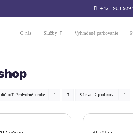
+421 903 929
O nás
Služby
Vyhradené parkovanie
P
shop
adiť podľa
Predvolené poradie
Zobraziť
12 produktov
3M páska
Al pätka