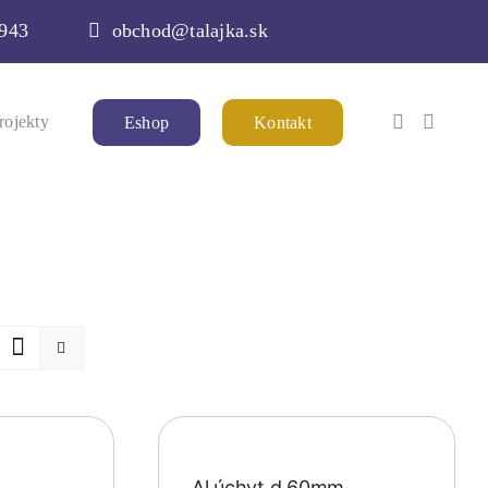
 943
obchod@talajka.sk
rojekty
Eshop
Kontakt
Al úchyt d 60mm