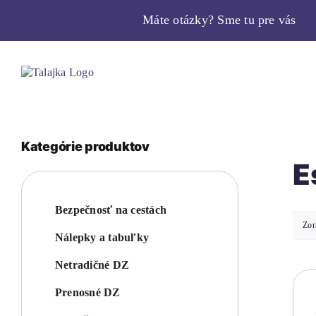
Skip
Máte otázky? Sme tu pre vás
to
content
Kategórie produktov
E
Bezpečnosť na cestách
Zor
Nálepky a tabuľky
Netradičné DZ
Prenosné DZ