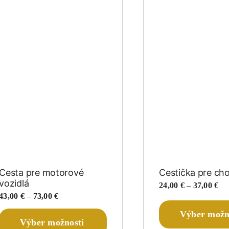
na
stránke
produktu.
Cesta pre motorové
Cestička pre ch
vozidlá
Pri
24,00
€
–
37,00
€
ran
Price
43,00
€
–
73,00
€
24,
range:
Tento
Výber možn
th
43,00 €
Výber možností
produkt
37,
through