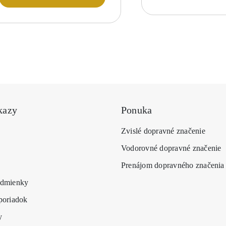
má
73,00 €
viacero
variantov.
Možnosti
si
môžete
vybrať
na
stránke
produktu.
kazy
Ponuka
Zvislé dopravné značenie
Vodorovné dopravné značenie
Prenájom dopravného značenia
dmienky
poriadok
y