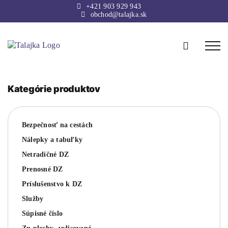
Skip
+421 903 929 943
to
obchod@talajka.sk
content
Kategórie produktov
Bezpečnosť na cestách
Nálepky a tabuľky
Netradičné DZ
Prenosné DZ
Príslušenstvo k DZ
Služby
Súpisné číslo