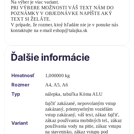
Na výber je viac variant.
PRI VÝBERE MOŽNOSTI VÁŠ TEXT NÁM DO
POZNÁMKY V OBJEDNÁVKE NAPÍŠTE AKÝ
TEXT SI ŽELÁTE.
V prípade, že rozmer, ktoý hľadáte nie je v ponuke nás
kontaktujte na e-mail eshop@talajka.sk
Ďalšie informácie
Hmotnosť
1,000000 kg
Rozmer
A4, A5, A6
Typ
nálepka, tabuľka Köma ALU
fajčiť zakázané, nepovolaným vstup
zakázaný, priemyselným vozidlám
vstup zakázaný, váš text, zákaz fajčiť,
zákaz používania mobilných tel., zákaz
Variant
používania vody na pitie, zákaz vstupu
na stavenisko, zákaz vstupu pod