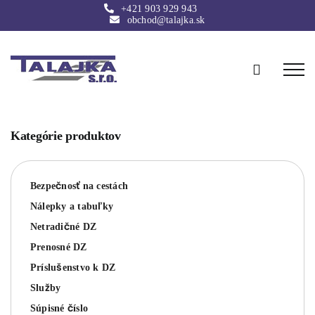
Skip
+421 903 929 943
to
obchod@talajka.sk
content
Kategórie produktov
Bezpečnosť na cestách
Nálepky a tabuľky
Netradičné DZ
Prenosné DZ
Príslušenstvo k DZ
Služby
Súpisné číslo