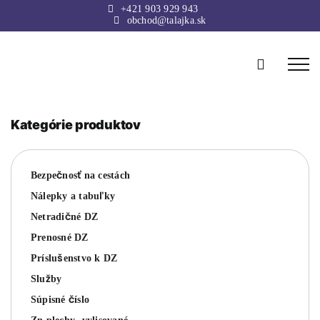
Skip
+421 903 929 943
to
obchod@talajka.sk
content
Kategórie produktov
Bezpečnosť na cestách
Nálepky a tabuľky
Netradičné DZ
Prenosné DZ
Príslušenstvo k DZ
Služby
Súpisné číslo