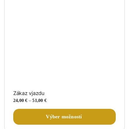
Zákaz vjazdu
Price
24,00
€
–
51,00
€
range:
24,00 €
Tento
Výber možností
through
produk
51,00 €
má
viacer