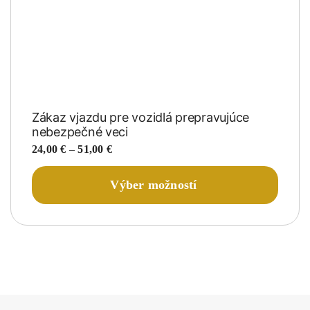
Zákaz vjazdu pre vozidlá prepravujúce
nebezpečné veci
Price
24,00
€
–
51,00
€
range:
Tento
24,00 €
Výber možností
produk
through
má
51,00 €
viacer
variant
Možnos
si
môžete
vybrať
na
stránke