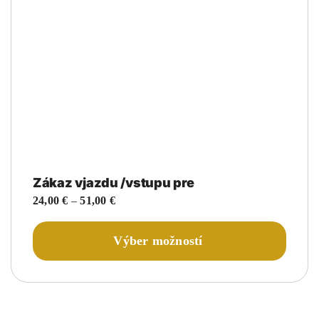
Zákaz vjazdu /vstupu pre
Price
24,00
€
–
51,00
€
range:
24,00 €
Tento
Výber možností
through
produk
51,00 €
má
viacer
variant
Možnos
si