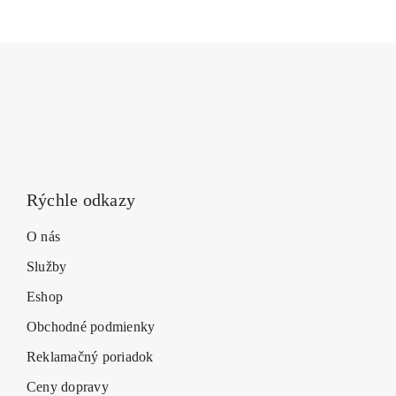
môžete
vybrať
na
stránke
produk
Rýchle odkazy
O nás
Služby
Eshop
Obchodné podmienky
Reklamačný poriadok
Ceny dopravy