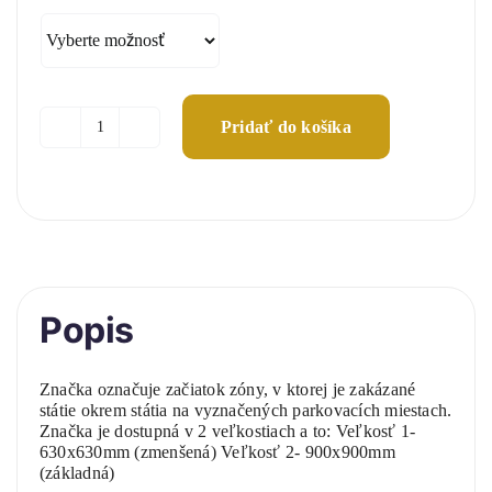
56,00 €
through
81,00 €
Pridať do košíka
množstvo
Zóna
zákazu
státia
Popis
Značka označuje začiatok zóny, v ktorej je zakázané
státie okrem státia na vyznačených parkovacích miestach.
Značka je dostupná v 2 veľkostiach a to: Veľkosť 1-
630x630mm (zmenšená) Veľkosť 2- 900x900mm
(základná)