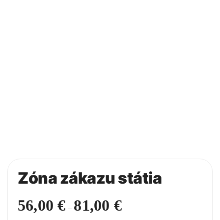
Zóna zákazu státia
56,00
€
81,00
€
Price
–
range: