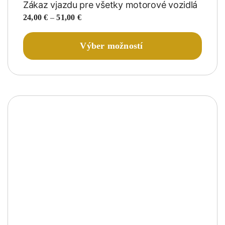
Zákaz vjazdu pre všetky motorové vozidlá
Price
24,00
€
–
51,00
€
range:
24,00 €
Tento
Výber možností
through
produk
51,00 €
má
viacer
variant
Možnos
si
môžete
vybrať
na
stránke
produk