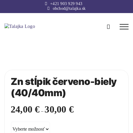
Skip
+421 903 929 943
to
obchod@talajka.sk
content
Zn stĺpik červeno-biely
(40/40mm)
24,00
€
30,00
€
Price
–
range:
24,00 €
through
30,00 €