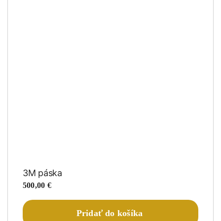
3M páska
500,00
€
Pridať do košíka