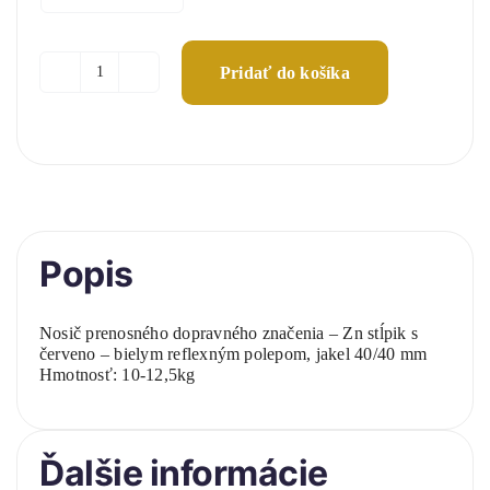
Pridať do košíka
množstvo
Zn
stĺpik
červeno-
biely
(40/40mm)
Popis
Nosič prenosného dopravného značenia – Zn stĺpik s
červeno – bielym reflexným polepom, jakel 40/40 mm
Hmotnosť: 10-12,5kg
Ďalšie informácie