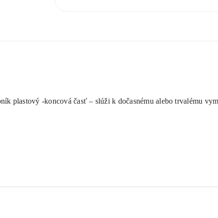
koniec
bník plastový -koncová časť – slúži k dočasnému alebo trvalému vym