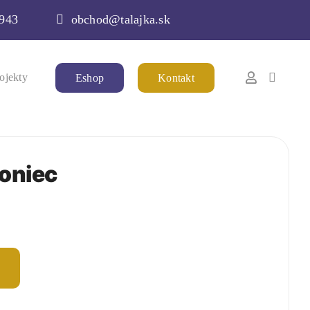
 943
obchod@talajka.sk
ojekty
Eshop
Kontakt
koniec