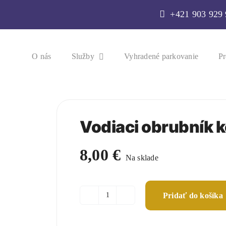
+421 903 929
O nás
Služby
Vyhradené parkovanie
Pr
Vodiaci obrubník 
8,00
€
Na sklade
Pridať do košíka
množstvo
Vodiaci
obrubník