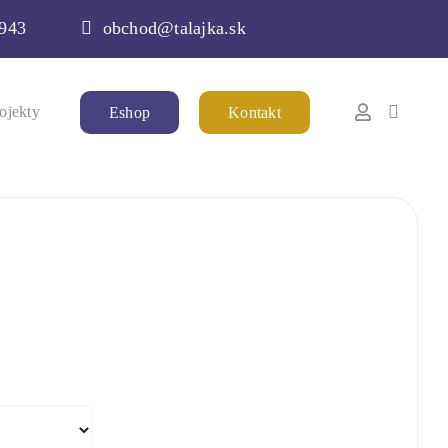
 943
obchod@talajka.sk
ojekty
Eshop
Kontakt