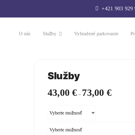
+421 903 929
O nás
Služby
Vyhradené parkovanie
Pr
Služby
43,00
€
73,00
€
Price
–
range:
43,00 €
through
73,00 €