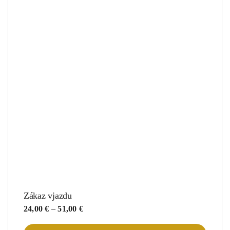
Zákaz vjazdu
Price
24,00
€
–
51,00
€
range:
24,00 €
Tento