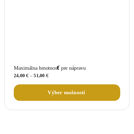
Maximálna hmotnosť pre nápravu
Price
24,00
€
–
51,00
€
range:
24,00 €
Tento
Výber možností
through
produk
51,00 €
má
viacer
variant
Možnos
si
môžete
vybrať