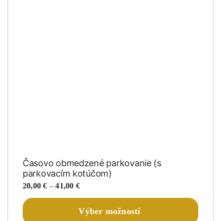
Časovo obmedzené parkovanie (s
parkovacím kotúčom)
Price
20,00
€
–
41,00
€
range:
Tento
20,00 €
Výber možností
produk
through
má